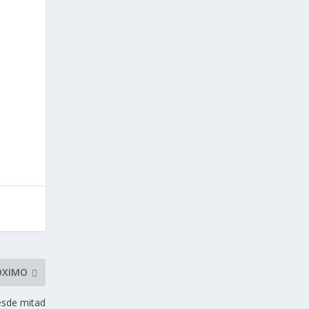
y
ÓXIMO
esde mitad