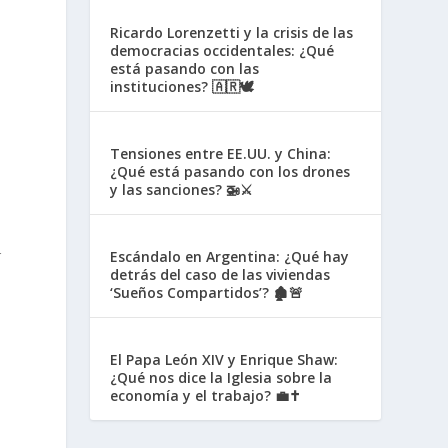
Ricardo Lorenzetti y la crisis de las
democracias occidentales: ¿Qué
está pasando con las
instituciones? 🇦🇷🕊️
Tensiones entre EE.UU. y China:
¿Qué está pasando con los drones
y las sanciones? 🚁⚔️
r
Escándalo en Argentina: ¿Qué hay
detrás del caso de las viviendas
‘Sueños Compartidos’? 🏚️🚨
El Papa León XIV y Enrique Shaw:
¿Qué nos dice la Iglesia sobre la
economía y el trabajo? 💼✝️