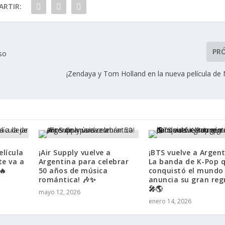
RTIR:
PR
so
¡Zendaya y Tom Holland en la nueva película de 
elícula
¡Air Supply vuelve a
¡BTS vuelve a Argent
te va a
Argentina para celebrar
La banda de K-Pop 
🔥
50 años de música
conquistó el mundo
romántica! 🎶✨
anuncia su gran reg
🎤🌎
mayo 12, 2026
enero 14, 2026