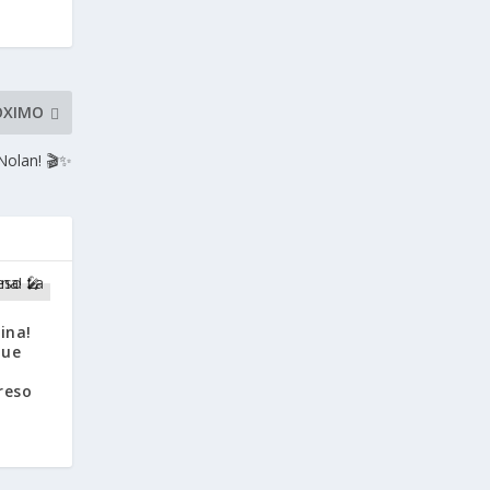
ÓXIMO
Nolan! 🎬✨
ina!
que
reso