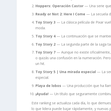
Hoppers: Operación Castor
— Una serie que 
Ready or Not 2: Here I Come
— La secuela de
Toy Story 3
— La clásica película de Pixar vu
moda.
Toy Story 4
— La continuación que se mantiene
Toy Story 2
— La segunda parte de la saga tamb
Toy Story 7
— Aunque no existe oficialmente, 
o quizás una confusión en la numeración. Pero 
un hit.
Toy Story 5 | Una mirada especial
— La seri
especial.
Playa de lobos
— Una producción que ha llama
¡Ayuda!
— Un título que seguramente combina 
Este ranking se actualiza cada día, lo que demue
lo que lidera puede bajar rápidamente, y nuevas pr