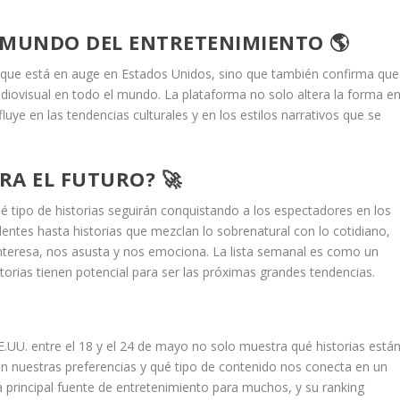
L MUNDO DEL ENTRETENIMIENTO 🌎
 lo que está en auge en Estados Unidos, sino que también confirma que
udiovisual en todo el mundo. La plataforma no solo altera la forma e
luye en las tendencias culturales y en los estilos narrativos que se
RA EL FUTURO? 🚀
 tipo de historias seguirán conquistando a los espectadores en los
entes hasta historias que mezclan lo sobrenatural con lo cotidiano,
interesa, nos asusta y nos emociona. La lista semanal es como un
rias tienen potencial para ser las próximas grandes tendencias.
 EE.UU. entre el 18 y el 24 de mayo no solo muestra qué historias está
n nuestras preferencias y qué tipo de contenido nos conecta en un
a principal fuente de entretenimiento para muchos, y su ranking