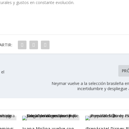
urales y gustos en constante evolución.
RTIR:
PR
 el
Neymar vuelve a la selección brasileña e
incertidumbre y despliegue
aming:
Juana Molina vuelve con
¡Prepárate! Disney P