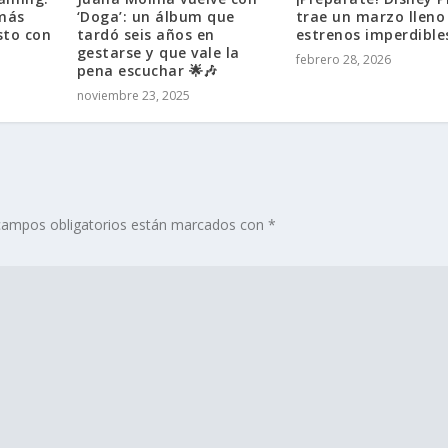
 más
‘Doga’: un álbum que
trae un marzo lleno
sto con
tardó seis años en
estrenos imperdible
gestarse y que vale la
febrero 28, 2026
pena escuchar 🌟🎶
noviembre 23, 2025
campos obligatorios están marcados con
*