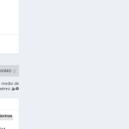
ÓXIMO
n medio de
 aéreo 🚁⚽
lus