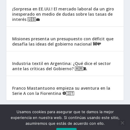
¡Sorpresa en EE.UU.! El mercado laboral da un giro
inesperado en medio de dudas sobre las tasas de
interés 🇺🇸💼
Misiones presenta un presupuesto con déficit que
desafía las ideas del gobierno nacional 🚧💸
Industria textil en Argentina: ¿Qué dice el sector
ante las críticas del Gobierno? 🇦🇷🧵
Franco Mastantuono empieza su aventura en la
Serie A con la Fiorentina ⚽🇮🇹
Usamos cookies para asegurar que te damos la mejor
experiencia en nuestra web. Si continúas usando este sitio,
asumiremos que estás de acuerdo con ello.
Muy News 2025