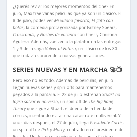
¿Querés revivir los mejores momentos del cine? En
julio, Max trae varias películas que ya son un clásico. El
8 de julio, podés ver
Mi villano favorito
,
El gato con
botas
, la comedia protagonizada por Britney Spears,
Crossroads
, y
Noches de encanto
con Cher y Christina
Aguilera. Además, vuelven a la plataforma las entregas
1 y 3 de la saga
Volver al Futuro
, un clásico de los 80
que todavía sorprende a nuevas generaciones.
SERIES NUEVAS Y EN MARCHA 🚀📺
Pero eso no es todo. Además de películas, en julio
llegan nuevas series y spin-offs para mantenernos
pegados a la pantalla. El 23 de julio estrenan
Stuart no
logra salvar el universo
, un spin-off de
The Big Bang
Theory
que sigue a Stuart, el dueño de la tienda de
cómics, intentando evitar una catástrofe multiversal. Y
unos días después, el 27 de julio, llega
Presidente Curtis
,
un spin-off de
Rick y Morty
, centrado en el presidente de
Estados Unidos en ese universo de ciencia ficción y