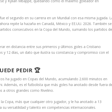
lose y Kylian Mbappé, quedando como el máximo goleador en
e fue el segundo en su carrera en un Mundial con esa misma jugada. L
y ahora repite la hazaña en Canadá, México y EE.UU. 2026. También se
 partidos consecutivos en la Copa del Mundo, sumando los partidos d
ar en distancia entre sus primeros y últimos goles a Cristiano
s y 12 días, un dato que ilustra su constancia y compromiso con el
UEDE PEDIR 🏆
utos ha jugado en Copas del Mundo, acumulando 2.600 minutos en
ni. Además, es el futbolista que más goles ha anotado desde fuera de
ás a otros grandes como Rivelino.
 la Copa, más que cualquier otro jugador, y le ha anotado a 13
 su versatilidad y talento en competencias internacionales.