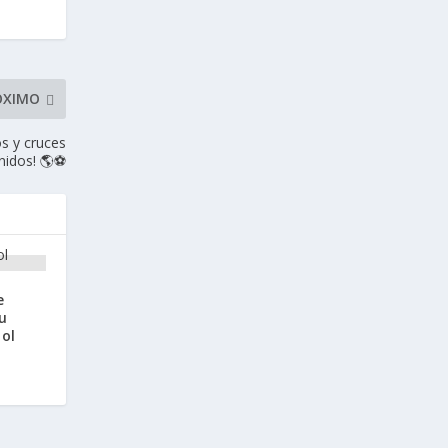
ÓXIMO
os y cruces
inidos! 🌎⚽
e
u
bol