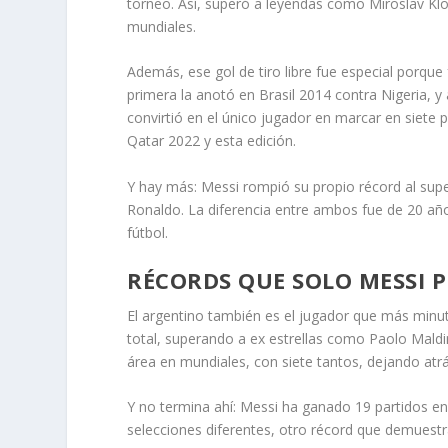
torneo. Así, superó a leyendas como Miroslav K
mundiales.
Además, ese gol de tiro libre fue especial porqu
primera la anotó en Brasil 2014 contra Nigeria, 
convirtió en el único jugador en marcar en siete
Qatar 2022 y esta edición.
Y hay más: Messi rompió su propio récord al super
Ronaldo. La diferencia entre ambos fue de 20 año
fútbol.
RÉCORDS QUE SOLO MESSI P
El argentino también es el jugador que más min
total, superando a ex estrellas como Paolo Maldi
área en mundiales, con siete tantos, dejando atr
Y no termina ahí: Messi ha ganado 19 partidos en
selecciones diferentes, otro récord que demuestra