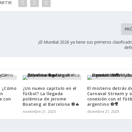
RTIR:
PR
¡El Mundial 2026 ya tiene sus primeros clasificad
def
s: ¿Cómo
¿Un nuevo capítulo en el
El misterio detrás d
ón
fútbol? La llegada
Carnaval Stream y s
a con
polémica de Jerome
conexión con el fút
Boateng al Barcelona ⚽🔥
argentino ⚽🎥
noviembre 21, 2025
diciembre 21, 2025