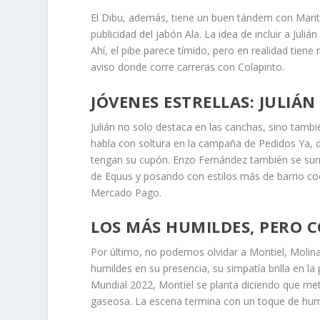
El Dibu, además, tiene un buen tándem con Marito,
publicidad del jabón Ala. La idea de incluir a Ju
Ahí, el pibe parece tímido, pero en realidad tie
aviso donde corre carreras con Colapinto.
JÓVENES ESTRELLAS: JULIÁ
Julián no solo destaca en las canchas, sino tambié
habla con soltura en la campaña de Pedidos Ya, 
tengan su cupón. Enzo Fernández también se sum
de Equus y posando con estilos más de barrio 
Mercado Pago.
LOS MÁS HUMILDES, PERO 
Por último, no podemos olvidar a Montiel, Moli
humildes en su presencia, su simpatía brilla en la 
Mundial 2022, Montiel se planta diciendo que meti
gaseosa. La escena termina con un toque de hu