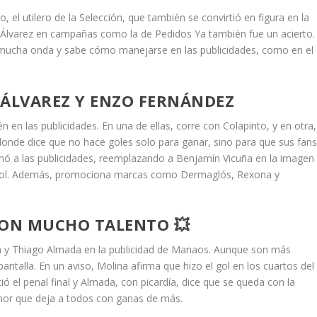
 el utilero de la Selección, que también se convirtió en figura en la
lián Álvarez en campañas como la de Pedidos Ya también fue un acierto.
ne mucha onda y sabe cómo manejarse en las publicidades, como en el
N ÁLVAREZ Y ENZO FERNÁNDEZ
n en las publicidades. En una de ellas, corre con Colapinto, y en otra,
donde dice que no hace goles solo para ganar, sino para que sus fan
ó a las publicidades, reemplazando a Benjamín Vicuña en la imagen
cool. Además, promociona marcas como Dermaglós, Rexona y
CON MUCHO TALENTO 💥
na y Thiago Almada en la publicidad de Manaos. Aunque son más
pantalla. En un aviso, Molina afirma que hizo el gol en los cuartos del
ó el penal final y Almada, con picardía, dice que se queda con la
mor que deja a todos con ganas de más.