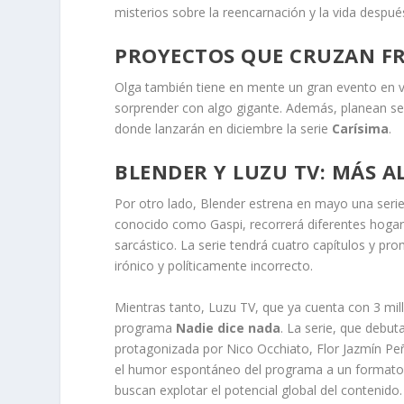
misterios sobre la reencarnación y la vida desp
PROYECTOS QUE CRUZAN FR
Olga también tiene en mente un gran evento en v
sorprender con algo gigante. Además, planean se
donde lanzarán en diciembre la serie
Carísima
.
BLENDER Y LUZU TV: MÁS A
Por otro lado, Blender estrena en mayo una seri
conocido como Gaspi, recorrerá diferentes hoga
sarcástico. La serie tendrá cuatro capítulos y pr
irónico y políticamente incorrecto.
Mientras tanto, Luzu TV, que ya cuenta con 3 mill
programa
Nadie dice nada
. La serie, que debut
protagonizada por Nico Occhiato, Flor Jazmín Peñ
el humor espontáneo del programa a un formato 
buscan explotar el potencial global del contenido.