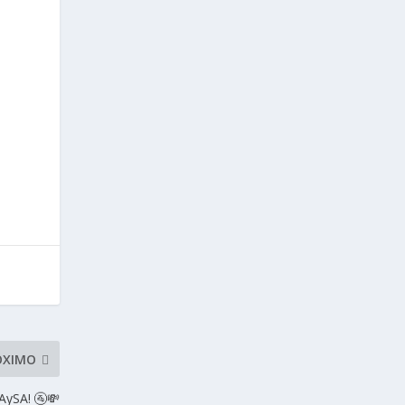
,
ÓXIMO
AySA! 🚰💸