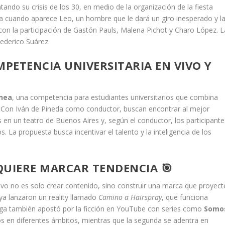
tando su crisis de los 30, en medio de la organización de la fiesta
a cuando aparece Leo, un hombre que le dará un giro inesperado y l
con la participación de Gastón Pauls, Malena Pichot y Charo López. L
ederico Suárez.
MPETENCIA UNIVERSITARIA EN VIVO Y
nea
, una competencia para estudiantes universitarios que combina
. Con Iván de Pineda como conductor, buscan encontrar al mejor
s en un teatro de Buenos Aires y, según el conductor, los participante
 La propuesta busca incentivar el talento y la inteligencia de los
QUIERE MARCAR TENDENCIA 🎯
tivo no es solo crear contenido, sino construir una marca que proyect
ya lanzaron un reality llamado
Camino a Hairspray
, que funciona
Olga también apostó por la ficción en YouTube con series como
Somo
los en diferentes ámbitos, mientras que la segunda se adentra en