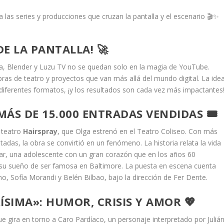
E LA PANTALLA! 🚀
a, Blender y Luzu TV no se quedan solo en la magia de YouTube.
ras de teatro y proyectos que van más allá del mundo digital. La ide
diferentes formatos, ¡y los resultados son cada vez más impactantes
MÁS DE 15.000 ENTRADAS VENDIDAS 🎟️
e teatro
Hairspray
, que Olga estrenó en el Teatro Coliseo. Con más
adas, la obra se convirtió en un fenómeno. La historia relata la vida
ar, una adolescente con un gran corazón que en los años 60
 y su sueño de ser famosa en Baltimore. La puesta en escena cuenta
no, Sofía Morandi y Belén Bilbao, bajo la dirección de Fer Dente.
ÍSIMA»: HUMOR, CRISIS Y AMOR 💖
ue gira en torno a Caro Pardíaco, un personaje interpretado por Juliá