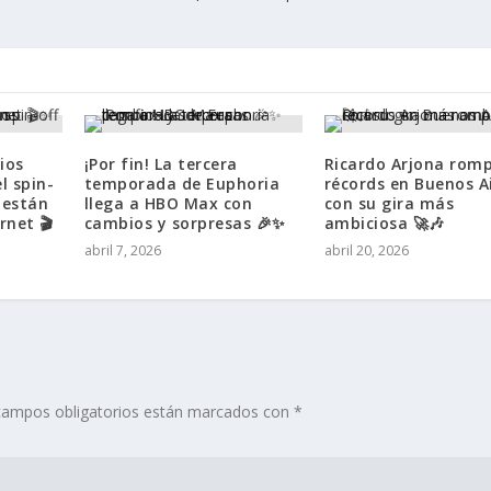
dios
¡Por fin! La tercera
Ricardo Arjona rom
el spin-
temporada de Euphoria
récords en Buenos A
a están
llega a HBO Max con
con su gira más
rnet 🎬
cambios y sorpresas 🎉✨
ambiciosa 🚀🎶
abril 7, 2026
abril 20, 2026
campos obligatorios están marcados con
*