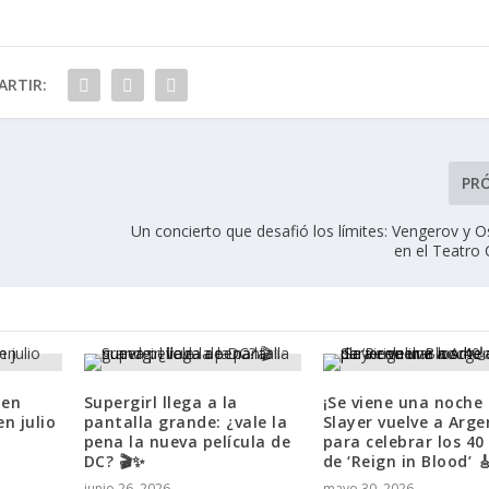
RTIR:
PR
Un concierto que desafió los límites: Vengerov y 
en el Teatro 
 en
Supergirl llega a la
¡Se viene una noche 
n julio
pantalla grande: ¿vale la
Slayer vuelve a Arge
pena la nueva película de
para celebrar los 40
DC? 🎬✨
de ‘Reign in Blood’ 
junio 26, 2026
mayo 30, 2026