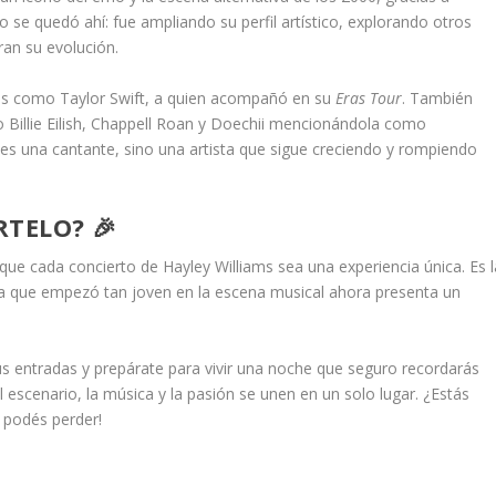
no se quedó ahí: fue ampliando su perfil artístico, explorando otros
ran su evolución.
stas como Taylor Swift, a quien acompañó en su
Eras Tour
. También
 Billie Eilish, Chappell Roan y Doechii mencionándola como
 es una cantante, sino una artista que sigue creciendo y rompiendo
TELO? 🎉
 que cada concierto de Hayley Williams sea una experiencia única. Es l
a que empezó tan joven en la escena musical ahora presenta un
us entradas y prepárate para vivir una noche que seguro recordarás
scenario, la música y la pasión se unen en un solo lugar. ¿Estás
o podés perder!