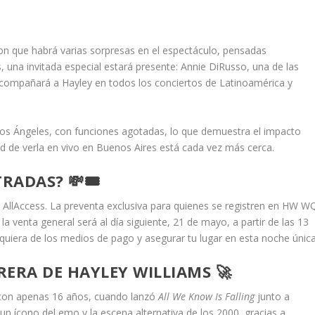
n que habrá varias sorpresas en el espectáculo, pensadas
 una invitada especial estará presente: Annie DiRusso, una de las
acompañará a Hayley en todos los conciertos de Latinoamérica y
os Ángeles, con funciones agotadas, lo que demuestra el impacto
ad de verla en vivo en Buenos Aires está cada vez más cerca.
ADAS? 💸🎟️
e AllAccess. La preventa exclusiva para quienes se registren en HW W
a venta general será al día siguiente, 21 de mayo, a partir de las 13
quiera de los medios de pago y asegurar tu lugar en esta noche única
ERA DE HAYLEY WILLIAMS 🚀
 con apenas 16 años, cuando lanzó
All We Know Is Falling
junto a
n ícono del emo y la escena alternativa de los 2000, gracias a