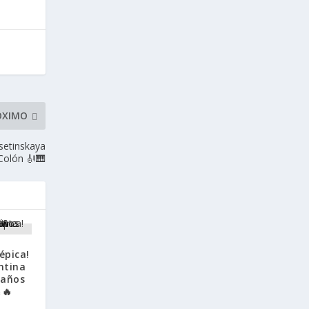
ÓXIMO
Osetinskaya
Colón 🎻🎹
épica!
ntina
 años
🔥