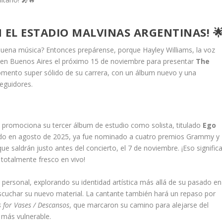
 EL ESTADIO MALVINAS ARGENTINAS! 
ena música? Entonces prepárense, porque Hayley Williams, la voz
rá en Buenos Aires el próximo 15 de noviembre para presentar
The
momento super sólido de su carrera, con un álbum nuevo y una
eguidores.
e promociona su tercer álbum de estudio como solista, titulado
Ego
nzado en agosto de 2025, ya fue nominado a cuatro premios Grammy y
 saldrán justo antes del concierto, el 7 de noviembre. ¡Eso signific
 totalmente fresco en vivo!
ersonal, explorando su identidad artística más allá de su pasado en
scuchar su nuevo material. La cantante también hará un repaso por
 for Vases / Descansos
, que marcaron su camino para alejarse del
 más vulnerable.