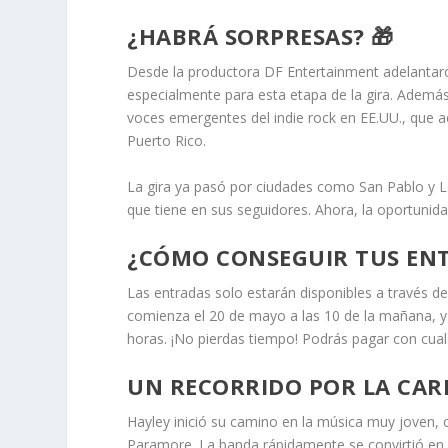
¿HABRÁ SORPRESAS? 🎁
Desde la productora DF Entertainment adelantaro
especialmente para esta etapa de la gira. Además,
voces emergentes del indie rock en EE.UU., que 
Puerto Rico.
La gira ya pasó por ciudades como San Pablo y L
que tiene en sus seguidores. Ahora, la oportunid
¿CÓMO CONSEGUIR TUS ENTR
Las entradas solo estarán disponibles a través d
comienza el 20 de mayo a las 10 de la mañana, y l
horas. ¡No pierdas tiempo! Podrás pagar con cual
UN RECORRIDO POR LA CARR
Hayley inició su camino en la música muy joven,
Paramore. La banda rápidamente se convirtió en u