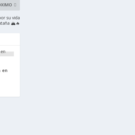
ÓXIMO
por su vida
taña 🏔️🔥
 en