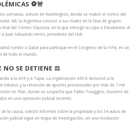
OLÉMICAS ⚽🚨
os semanas, estuvo en Washington, donde se realizó el sorteo del
á. Allí, la Argentina conoció a sus rivales en la fase de grupos.
la final del Torneo Clausura, en la que entregó la copa a Estudiantes d
 a Juan Sebastián Verón, presidente del club.
partió rumbo a Qatar para participar en el Congreso de la FIFA, en un
ol de todo el mundo.
 NO SE DETIENE ⚖️
tigando a la AFA y a Tapia. La organización ARCA denunció a la
e tributos y la retención de aportes previsionales por más de 7 mil
nsión en Pilar, donde se sospecha que Pablo Toviggino, tesorero de
ados en una operación policial reciente.
de la causa, solicitó informes sobre la propiedad y los 54 autos de
ación judicial sigue en etapa de investigación, sin una resolución