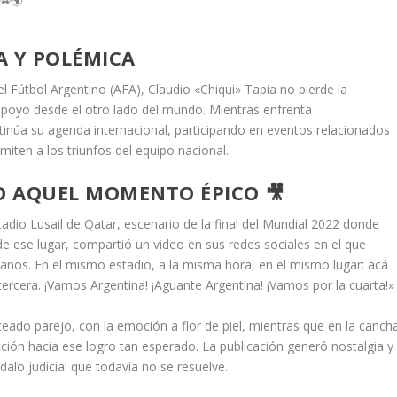
A Y POLÉMICA
Fútbol Argentino (AFA), Claudio «Chiqui» Tapia no pierde la
poyo desde el otro lado del mundo. Mientras enfrenta
ntinúa su agenda internacional, participando en eventos relacionados
ten a los triunfos del equipo nacional.
O AQUEL MOMENTO ÉPICO 🎥
tadio Lusail de Qatar, escenario de la final del Mundial 2022 donde
de ese lugar, compartió un video en sus redes sociales en el que
años. En el mismo estadio, a la misma hora, en el mismo lugar: acá
cera. ¡Vamos Argentina! ¡Aguante Argentina! ¡Vamos por la cuarta!»
ceado parejo, con la emoción a flor de piel, mientras que en la canch
cción hacia ese logro tan esperado. La publicación generó nostalgia y
alo judicial que todavía no se resuelve.