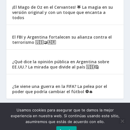
¡El Mago de Oz en el Cervantes! 🌟 La magia en su
versión original y con un toque que encanta a
todos
El FBI y Argentina fortalecen su alianza contra el
terrorismo 🇺🇸🤝🇦🇷
¿Qué dice la opinión pública en Argentina sobre
EE.UU.? La mirada que divide al país 🇺🇸🤔
¿Se viene una guerra en la FIFA? La pelea por el
poder que podría cambiar el fútbol ⚽🔥
Usamos cookies para asegurar que te damos la mejor
experiencia en nuestra web. Si continúas usando este sitio,
asumiremos que estás de acuerdo con ello.
Muy News 2025