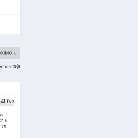
ÓXIMO
entina! ⚽🎬
os
? El
 te