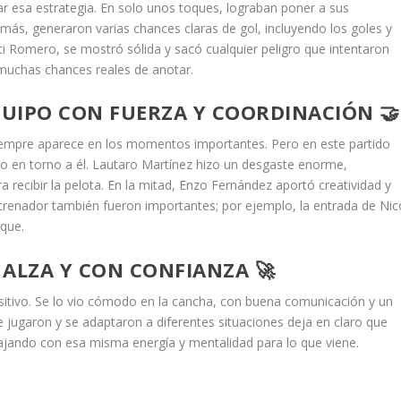
r esa estrategia. En solo unos toques, lograban poner a sus
ás, generaron varias chances claras de gol, incluyendo los goles y
ti Romero, se mostró sólida y sacó cualquier peligro que intentaron
n muchas chances reales de anotar.
QUIPO CON FUERZA Y COORDINACIÓN 🤝
iempre aparece en los momentos importantes. Pero en este partido
olo en torno a él. Lautaro Martínez hizo un desgaste enorme,
recibir la pelota. En la mitad, Enzo Fernández aportó creatividad y
trenador también fueron importantes; por ejemplo, la entrada de Nic
que.
 ALZA Y CON CONFIANZA 🚀
itivo. Se lo vio cómodo en la cancha, con buena comunicación y un
e jugaron y se adaptaron a diferentes situaciones deja en claro que
ajando con esa misma energía y mentalidad para lo que viene.